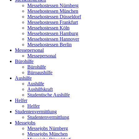
Messehostessen Nürnberg
Messehostessen München
Messehostessen Düsseldorf
Messehostessen Frankfurt
Messehostessen Köln
Messehostessen Hamburg
Messehostessen Hannover
Messehostessen Berlin
Messepersonal
Messepersonal
Bürohilfe
Bürohilfe
Büroaushilfe
Aushilfe
Aushilfe
Aushilfskraft
Studentische Aushilfe
Helfer
Helfer
Studentenvermittlung
Studentenvermittlung
Messejobs
Messejobs Nürnberg
Messejobs München