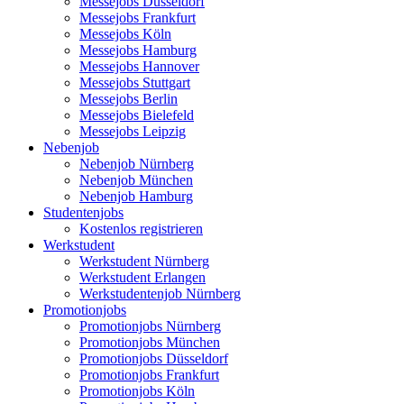
Messejobs Düsseldorf
Messejobs Frankfurt
Messejobs Köln
Messejobs Hamburg
Messejobs Hannover
Messejobs Stuttgart
Messejobs Berlin
Messejobs Bielefeld
Messejobs Leipzig
Nebenjob
Nebenjob Nürnberg
Nebenjob München
Nebenjob Hamburg
Studentenjobs
Kostenlos registrieren
Werkstudent
Werkstudent Nürnberg
Werkstudent Erlangen
Werkstudentenjob Nürnberg
Promotionjobs
Promotionjobs Nürnberg
Promotionjobs München
Promotionjobs Düsseldorf
Promotionjobs Frankfurt
Promotionjobs Köln