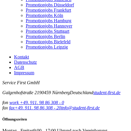
Promotionjobs Düsseldorf
Promotionjobs Frankfurt
Promotionjobs Köln
Promotionjobs Hamburg
Promotionjobs Hannover
Promotionjobs Stuttgart
Promotionjobs Berlin
Promotionjobs Bielefeld
Promotionjobs Leipzig
Kontakt
Datenschutz
AGB
Impressum
Service First GmbH
Galgenhofstraße 21
90459
Nürnberg
Deutschland
student-first.de
fon
work
+49. 911. 98 86 308 - 0
fax
fax
+49. 911. 98 86 308 - 20
info@student-first.de
Öffnungszeiten
Montag - Freitag
9:00 - 17:00 Uhr
und nach Vereinbarung