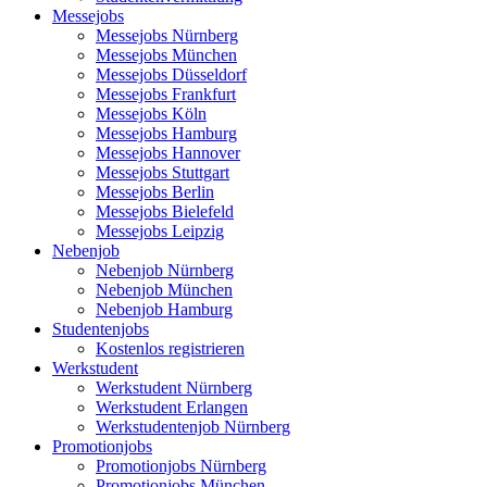
Messejobs
Messejobs Nürnberg
Messejobs München
Messejobs Düsseldorf
Messejobs Frankfurt
Messejobs Köln
Messejobs Hamburg
Messejobs Hannover
Messejobs Stuttgart
Messejobs Berlin
Messejobs Bielefeld
Messejobs Leipzig
Nebenjob
Nebenjob Nürnberg
Nebenjob München
Nebenjob Hamburg
Studentenjobs
Kostenlos registrieren
Werkstudent
Werkstudent Nürnberg
Werkstudent Erlangen
Werkstudentenjob Nürnberg
Promotionjobs
Promotionjobs Nürnberg
Promotionjobs München