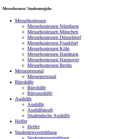
Messehostess/ Studentenjobs
Messehostessen
Messehostessen Nürnberg
Messehostessen München
Messehostessen Düsseldorf
Messehostessen Frankfurt
Messehostessen Köln
Messehostessen Hamburg
Messehostessen Hannover
Messehostessen Berlin
Messepersonal
Messepersonal
Bürohilfe
Bürohilfe
Büroaushilfe
Aushilfe
Aushilfe
Aushilfskraft
Studentische Aushilfe
Helfer
Helfer
Studentenvermittlung
Studentenvermittlung